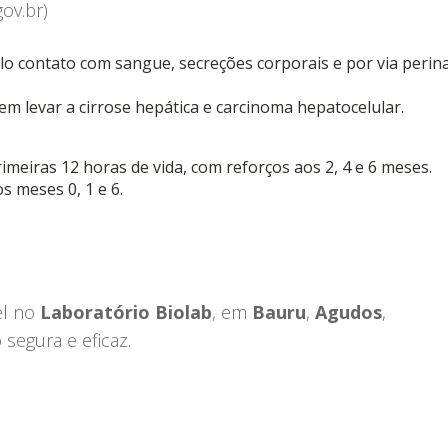
ov.br)
lo contato com sangue, secreções corporais e por via perina
m levar a cirrose hepática e carcinoma hepatocelular.
imeiras 12 horas de vida, com reforços aos 2, 4 e 6 meses.
s meses 0, 1 e 6.
el no
Laboratório Biolab
, em
Bauru
,
Agudos
,
 segura e eficaz.