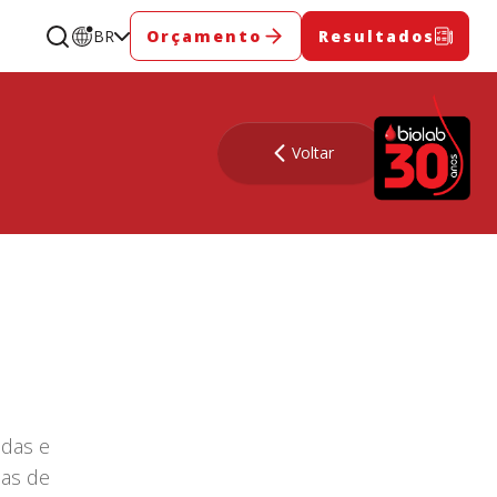
BR
Orçamento
Resultados
Voltar
udas e
das de