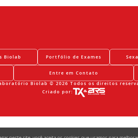
s Biolab
Portfólio de Exames
Sex
Entre em Contato
aboratório Biolab © 2026 Todos os direitos reserv
Criado por:
gar neste site, você aceita os cookies que usamos para melhora