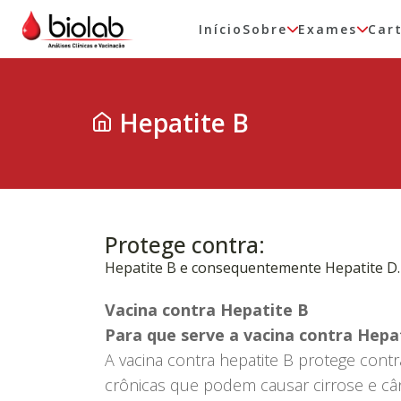
Início
Sobre
Exames
Car
Hepatite B
Protege contra:
Hepatite B e consequentemente Hepatite D.
Vacina contra Hepatite B
Para que serve a vacina contra Hepa
A vacina contra hepatite B protege contr
crônicas que podem causar cirrose e câ