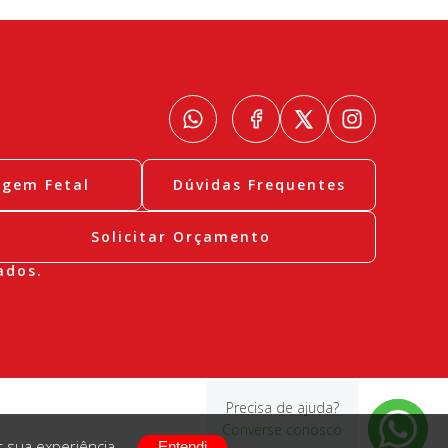
agem Fetal
Dúvidas Frequentes
Solicitar Orçamento
ados.
Precisa de ajuda?
Converse conosco
r sua experiência.
Entendi