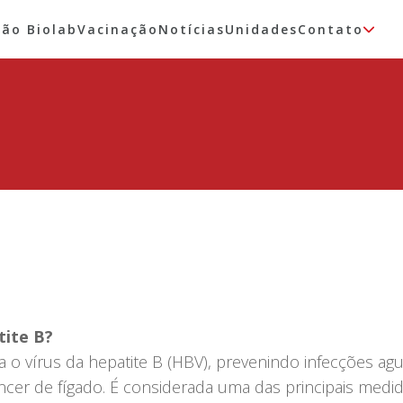
tão Biolab
Vacinação
Notícias
Unidades
Contato
tite B?
a o vírus da hepatite B (HBV), prevenindo infecções ag
ncer de fígado. É considerada uma das principais medi