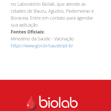
no Laboratório Biolab, que atende as
cidades de Bauru, Agudos, Pederneiras e
Boraceia. Entre em contato para agendar
sua aplicação.
Fontes Oficiais:
Ministério da Saúde - Vacinação
https
://www.gov.br
/saude
/pt
-br