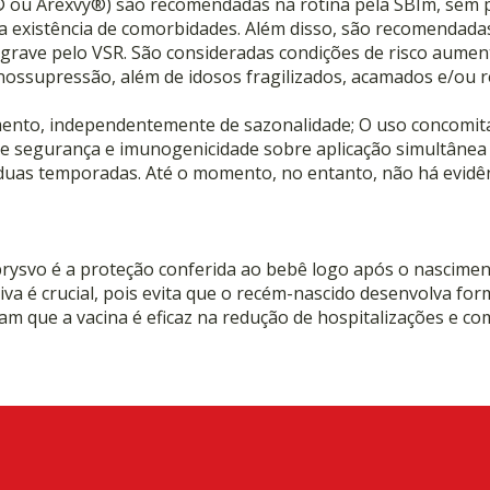
® ou Arexvy®) são recomendadas na rotina pela SBIm, sem pr
 existência de comorbidades. Além disso, são recomendadas
rave pelo VSR. São consideradas condições de risco aument
nossupressão, além de idosos fragilizados, acamados e/ou r
mento, independentemente de sazonalidade; O uso concomit
 de segurança e imunogenicidade sobre aplicação simultâne
duas temporadas. Até o momento, no entanto, não há evidê
brysvo é a proteção conferida ao bebê logo após o nascimen
va é crucial, pois evita que o recém-nascido desenvolva for
am que a vacina é eficaz na redução de hospitalizações e co