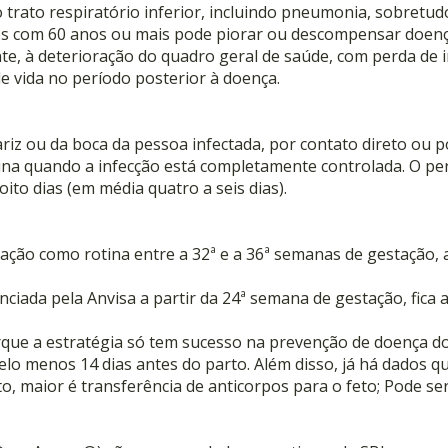
rato respiratório inferior, incluindo pneumonia, sobretudo 
os com 60 anos ou mais pode piorar ou descompensar doenças
e, à deterioração do quadro geral de saúde, com perda de in
de vida no período posterior à doença.
ariz ou da boca da pessoa infectada, por contato direto ou p
na quando a infecção está completamente controlada. O per
oito dias (em média quatro a seis dias).
nação como rotina entre a 32ª e a 36ª semanas de gestação
ciada pela Anvisa a partir da 24ª semana de gestação, fica a
que a estratégia só tem sucesso na prevenção de doença do 
elo menos 14 dias antes do parto. Além disso, já há dados
to, maior é transferência de anticorpos para o feto; Pode s