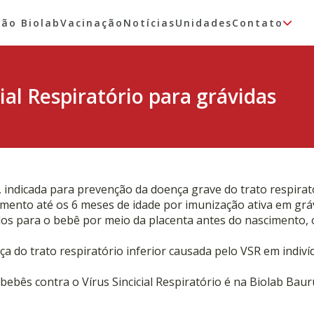
tão Biolab
Vacinação
Notícias
Unidades
Contato
ial Respiratório para grávidas
indicada para prevenção da doença grave do trato respiratóri
imento até os 6 meses de idade por imunização ativa em grá
dos para o bebê por meio da placenta antes do nascimento,
 do trato respiratório inferior causada
pelo VSR em indiví
bês contra o Vírus Sincicial Respiratório é na Biolab Baur