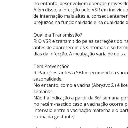
no entanto, desenvolvem doenças graves do t
Além disso, a infecção pelo VSR em indivídu
de internação mais altas e, consequentement
prejuízos na funcionalidade e na qualidade 
Qual é a Transmissão?
R: O VSR é transmitido pelas secreções do n
antes de aparecerem os sintomas e só termi
dias da infecção. A incubação varia de dois a 
Tem Prevenção?
R: Para Gestantes a SBIm recomenda a vaci
sazonalidade;
No entanto, como a vacina (Abrysvo®) é licen
semanas.
Não há indicação a partir da 36ª semana por
no recém-nascido caso a vacinação ocorra p
intervalo entre a vacinação materna e o par
rotina da gestante;