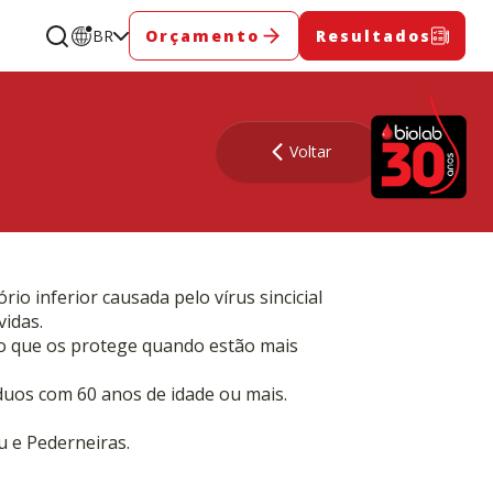
BR
Orçamento
Resultados
Voltar
o inferior causada pelo vírus sincicial
vidas.
 o que os protege quando estão mais
duos com 60 anos de idade ou mais.
u e Pederneiras.