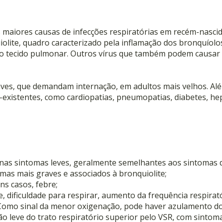
das maiores causas de infecções respiratórias em recém-nasc
iolite, quadro caracterizado pela inflamação dos bronquíol
o tecido pulmonar. Outros vírus que também podem causar b
ves, que demandam internação, em adultos mais velhos. Além 
xistentes, como cardiopatias, pneumopatias, diabetes, hep
apenas sintomas leves, geralmente semelhantes aos sintoma
omas mais graves e associados à bronquiolite;
uns casos, febre;
e, dificuldade para respirar, aumento da frequência respira
Como sinal da menor oxigenação, pode haver azulamento dos
ão leve do trato respiratório superior pelo VSR, com sintom