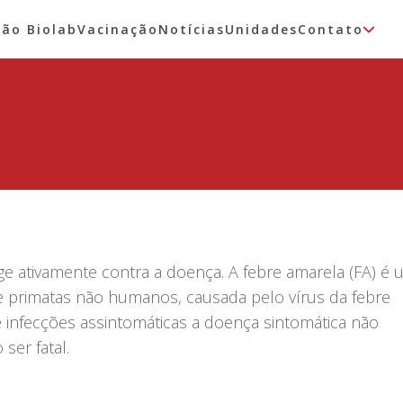
tão Biolab
Vacinação
Notícias
Unidades
Contato
ge ativamente contra a doença. A febre amarela (FA) é
e primatas não humanos, causada pelo vírus da febre
 infecções assintomáticas a doença sintomática não
ser fatal.