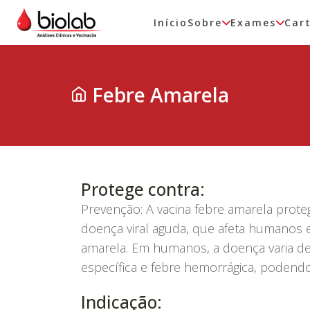
Início
Sobre
Exames
Car
Febre Amarela
Protege contra:
Prevenção: A vacina febre amarela prote
doença viral aguda, que afeta humanos 
amarela. Em humanos, a doença varia de
específica e febre hemorrágica, podendo 
Indicação: