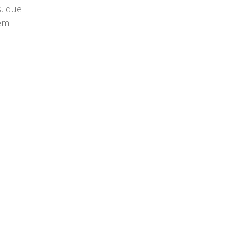
, que
bém