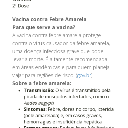
2ª Dose
Vacina contra Febre Amarela
Para que serve a vacina?
A vacina contra febre amarela protege
contra o vírus causador da febre amarela,
uma doença infecciosa grave que pode
levar à morte. É altamente recomendada
em áreas endêmicas e para quem planeja
viajar para regiões de risco. (
gov.br
)
Sobre a febre amarela:
Transmissão:
O vírus é transmitido pela
picada de mosquitos infectados, como o
Aedes aegypti
.
Sintomas:
Febre, dores no corpo, icterícia
(pele amarelada) e, em casos graves,
hemorragias e insuficiência hepática.
Formas graves:
Podem levar à falência de