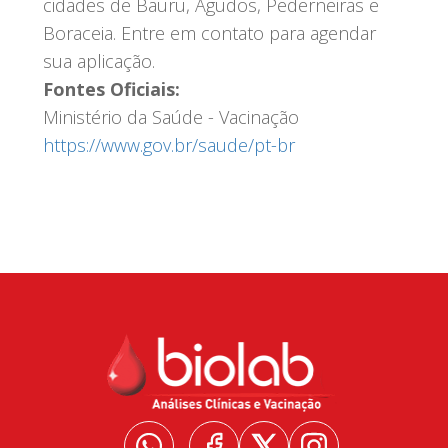
cidades de Bauru, Agudos, Pederneiras e
Boraceia. Entre em contato para agendar
sua aplicação.
Fontes Oficiais:
Ministério da Saúde - Vacinação
https
://www.gov.br
/saude
/pt
-br