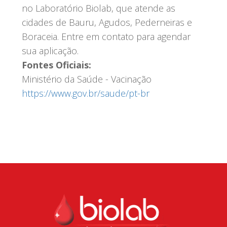
no Laboratório Biolab, que atende as
cidades de Bauru, Agudos, Pederneiras e
Boraceia. Entre em contato para agendar
sua aplicação.
Fontes Oficiais:
Ministério da Saúde - Vacinação
https
://www.gov.br
/saude
/pt
-br