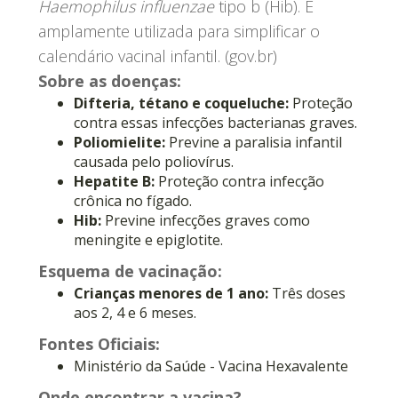
Haemophilus influenzae
tipo b (Hib). É
amplamente utilizada para simplificar o
calendário vacinal infantil. (gov.br)
Sobre as doenças:
Difteria, tétano e coqueluche:
Proteção
contra essas infecções bacterianas graves.
Poliomielite:
Previne a paralisia infantil
causada pelo poliovírus.
Hepatite B:
Proteção contra infecção
crônica no fígado.
Hib:
Previne infecções graves como
meningite e epiglotite.
Esquema de vacinação:
Crianças menores de 1 ano:
Três doses
aos 2, 4 e 6 meses.
Fontes Oficiais:
Ministério da Saúde - Vacina Hexavalente
Onde encontrar a vacina?